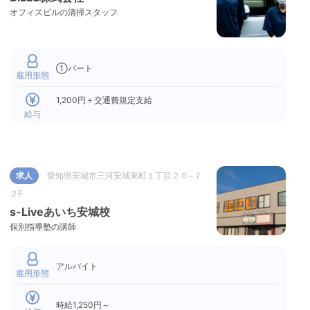
オフィスビルの清掃スタッフ
①パート
雇用形態
1,200円＋交通費規定支給
給与
求人
愛知県安城市三河安城東町１丁目２０−７
２F
s-Liveあいち安城校
個別指導塾の講師
アルバイト
雇用形態
時給1,250円～