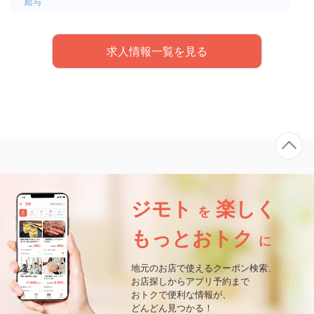
給与
求人情報一覧を見る
ジモト
楽しく
を
もっとおトク
に
地元のお店で使えるクーポン検索、
お店探しからアプリ予約まで
おトクで便利な情報が、
どんどん見つかる！